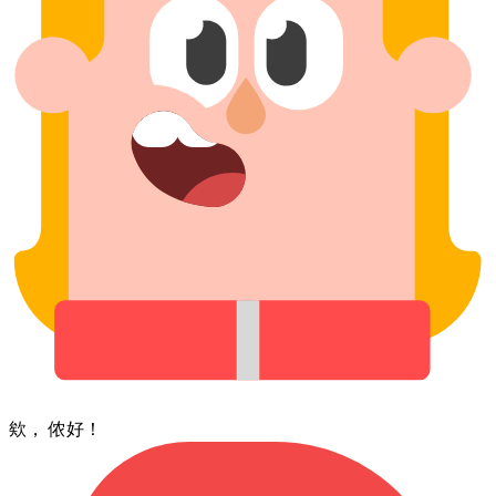
欸， 侬好！