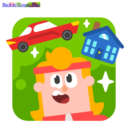
Back to Course Page