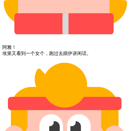
阿雅！
埃第⁠又⁠看到⁠一个⁠女个，⁠跑过去⁠跟伊⁠讲闲话。