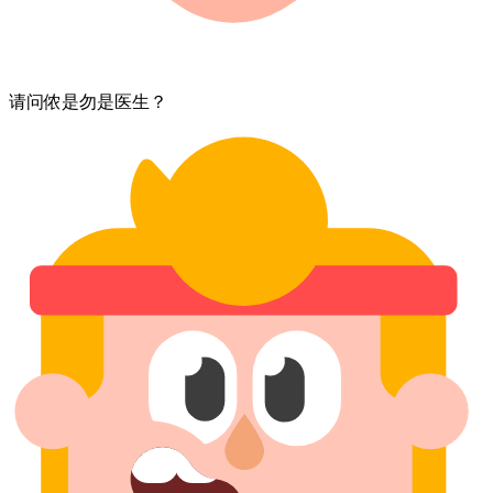
请问⁠侬⁠是勿是⁠医生？