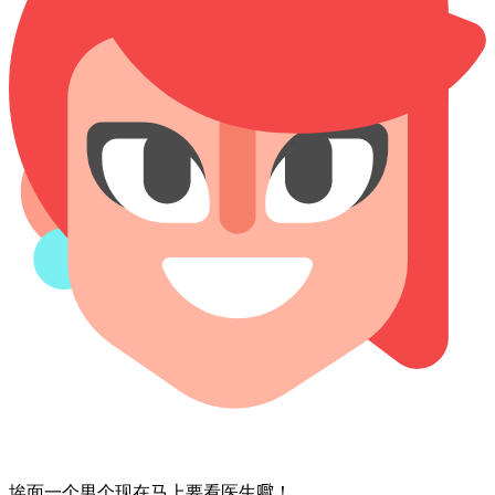
埃面一个⁠男个⁠现在⁠马上⁠要⁠看医生⁠𡂿！