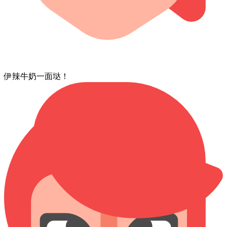
伊⁠辣⁠牛奶⁠一面垯！