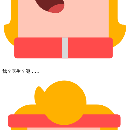
我？⁠医生？⁠呃……