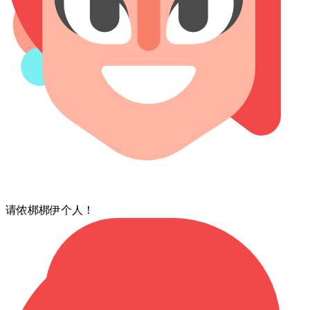
请⁠侬⁠梆梆⁠伊个⁠人！