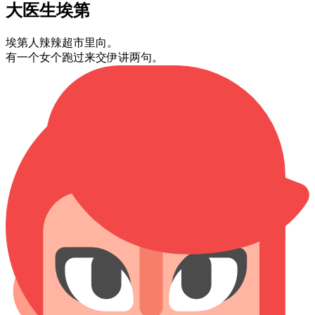
大⁠医生⁠埃第
埃第⁠人⁠辣辣⁠超市⁠里向。
有⁠一个⁠女个⁠跑过来⁠交伊讲⁠两句。