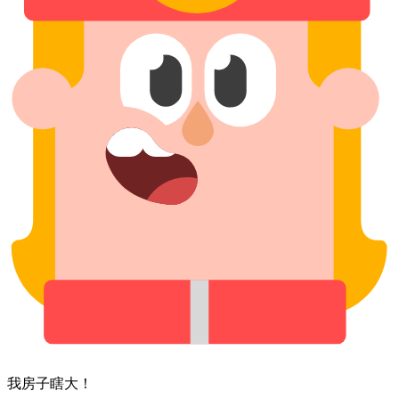
我⁠房子⁠瞎⁠大！