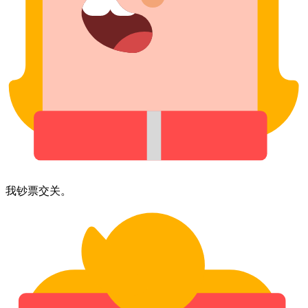
我⁠钞票⁠交关。