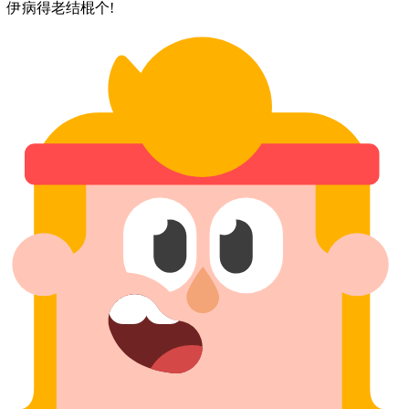
伊⁠病⁠得⁠老⁠结棍⁠个!