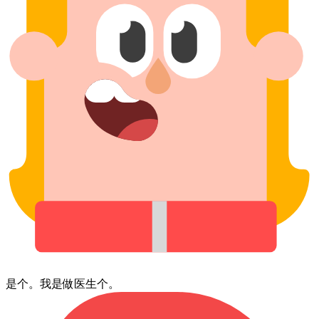
是个。⁠我⁠是⁠做⁠医生⁠个。