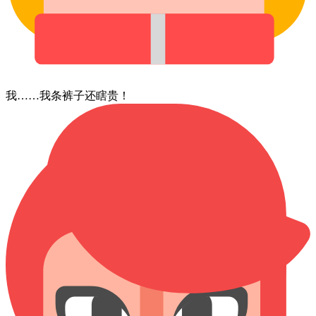
我……⁠我条⁠裤子⁠还⁠瞎⁠贵！