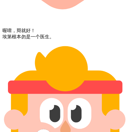
喔唷，⁠搿就好！
埃第⁠根本⁠勿是⁠一个⁠医生。