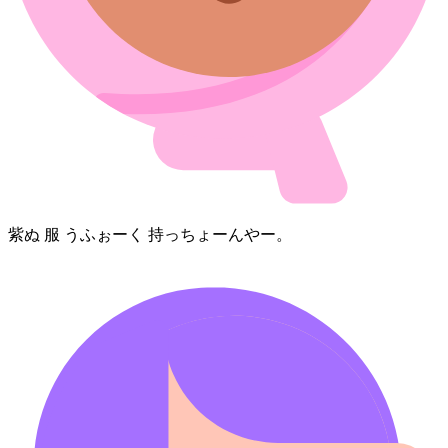
紫⁠ぬ 服 うふぉーく 持っちょーん⁠やー。