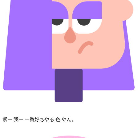
紫ー 我ー 一番好ちやる 色 やん。