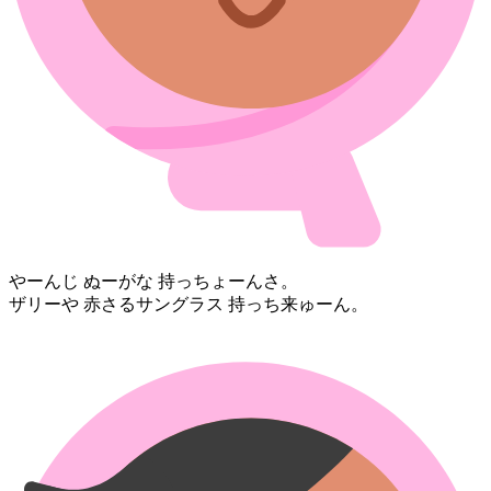
やー⁠んじ ぬーがな 持っちょーん⁠さ。
ザリー⁠や 赤さる⁠サングラス 持っち⁠来ゅーん。