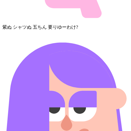
紫⁠ぬ シャツ⁠ぬ 五⁠ち⁠ん 要りゆーわけ?