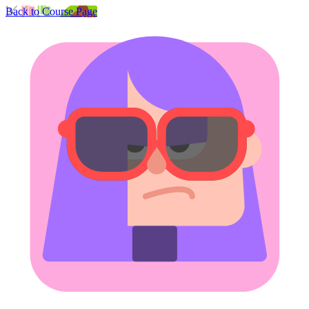
Back to Course Page