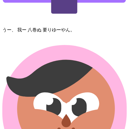
うー、 我ー 八巻⁠ぬ 要りゆー⁠やん。