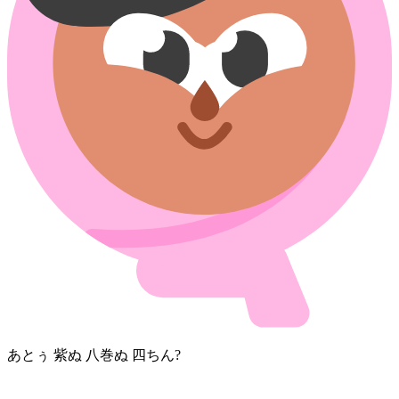
あとぅ 紫⁠ぬ 八巻⁠ぬ 四⁠ち⁠ん?