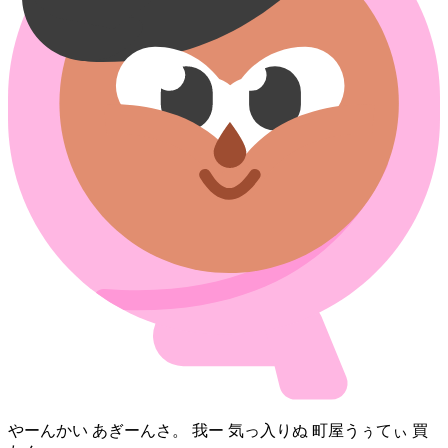
やー⁠んかい あぎーん⁠さ。 我ー 気っ入り⁠ぬ 町屋⁠うぅてぃ 買