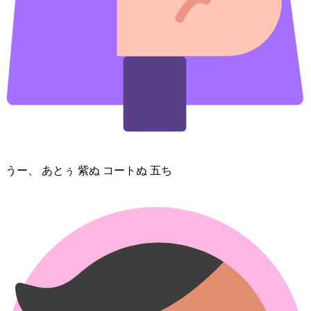
うー、 あとぅ 紫⁠ぬ コート⁠ぬ 五⁠ち