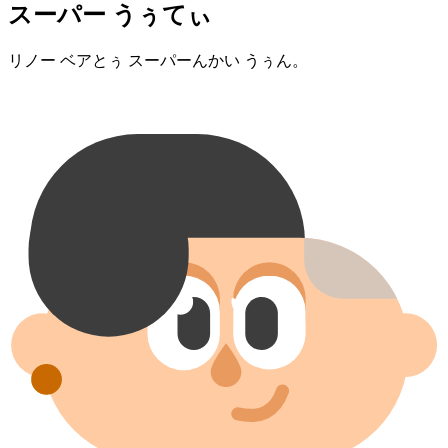
スーパー うぅてぃ
リノー ベア⁠とぅ スーパー⁠んかい うぅん。