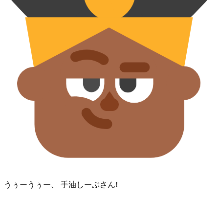
うぅーうぅー、 手油⁠しーぶさん!