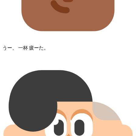
うー、 一杯 疲ーた。