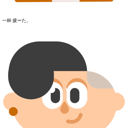
一杯 疲ーた。