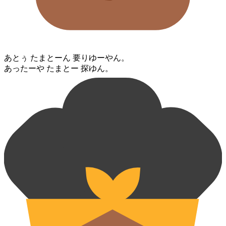
あとぅ たまとー⁠ん 要りゆー⁠やん。
あったー⁠や たまとー 探ゆん。