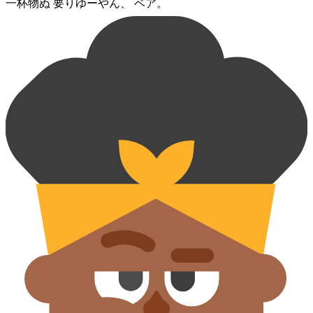
一杯⁠物⁠ぬ 要りゆー⁠やん、 ベア。