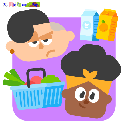
Back to Course Page