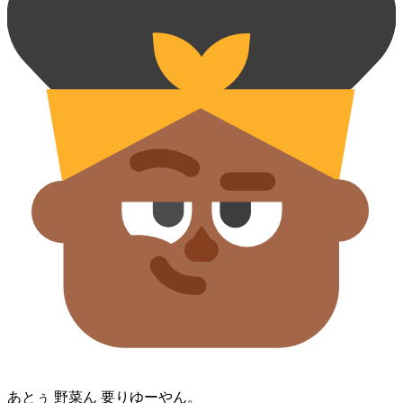
あとぅ 野菜⁠ん 要りゆー⁠やん。