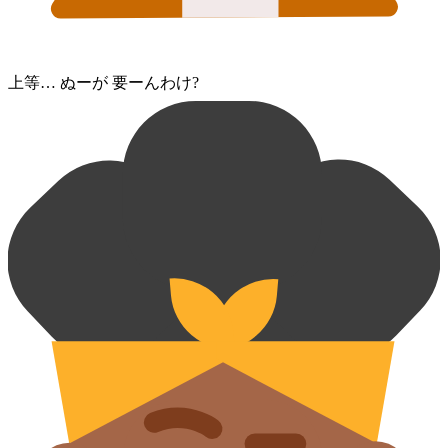
上等… ぬー⁠が 要ーん⁠わけ?