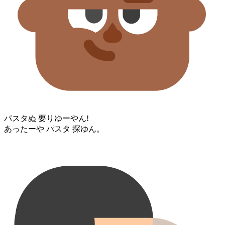
パスタ⁠ぬ 要りゆー⁠やん!
あったー⁠や パスタ 探ゆん。