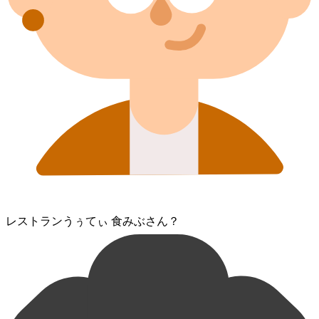
レストラン⁠うぅてぃ 食みぶさん？