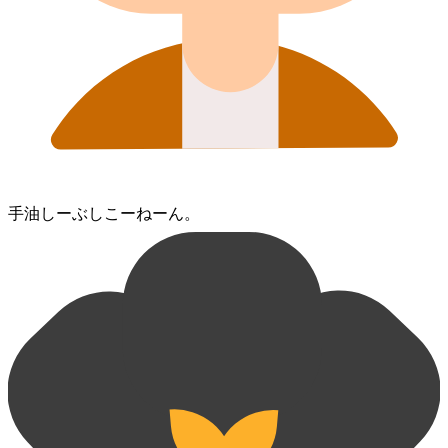
手油⁠しーぶしこーねーん。