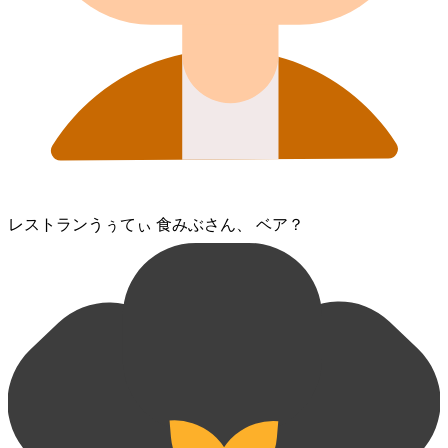
レストラン⁠うぅてぃ 食みぶさん、 ベア？