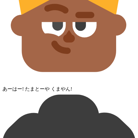
あーはー! たまとー⁠や くま⁠やん!