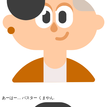
あーはー… パスタ⁠ー くま⁠やん.