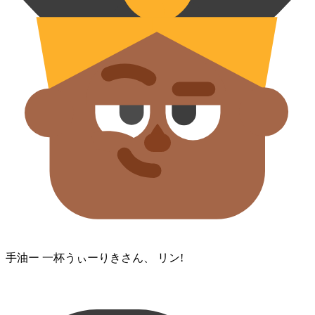
手油ー 一杯⁠うぃーりきさん、 リン!