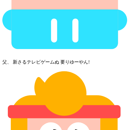
父、 新さる⁠テレビ⁠ゲーム⁠ぬ 要りゆー⁠やん!