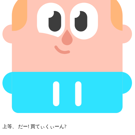
上等、 だー! 買てぃくぃーん?