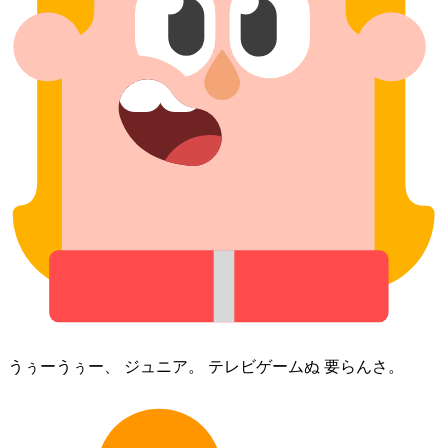
うぅーうぅー、 ジュニア。 テレビ⁠ゲーム⁠ぬ 要らん⁠さ。