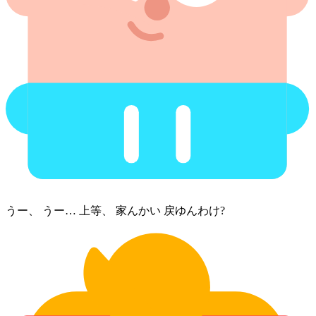
うー、 うー… 上等、 家⁠んかい 戻ゆん⁠わけ?