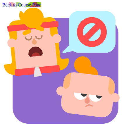
Back to Course Page