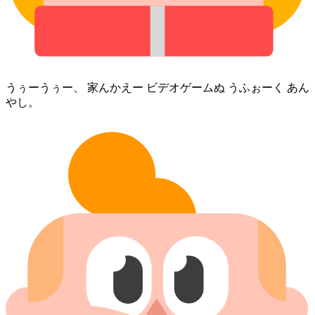
うぅーうぅー、 家⁠んかえー ビデオゲーム⁠ぬ うふぉーく あん
やし。