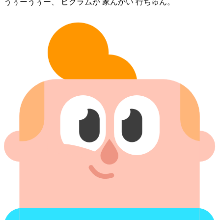
うぅーうぅー、 ビクラム⁠が 家⁠んかい 行ちゅん。