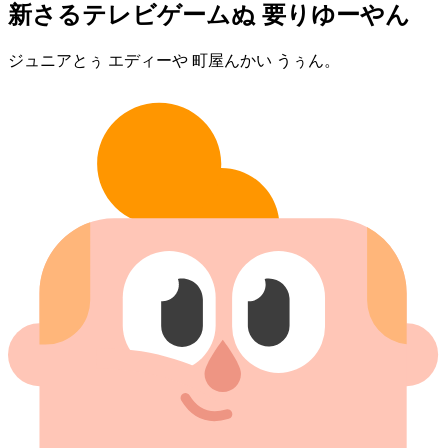
新さる⁠テレビ⁠ゲーム⁠ぬ 要りゆー⁠やん
ジュニア⁠とぅ エディー⁠や 町屋⁠んかい うぅん。