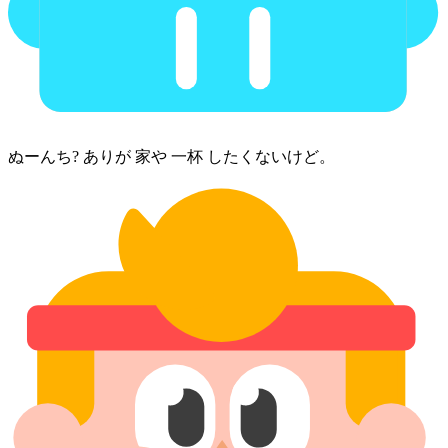
ぬーんち? あり⁠が 家⁠や 一杯 したくないけど。