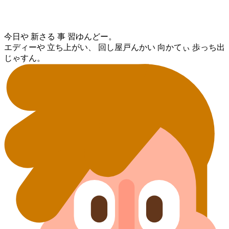
今日⁠や 新さる 事 習ゆん⁠どー。
エディー⁠や 立ち上がい、 回し屋戸⁠んかい 向かてぃ 歩っち⁠出
じゃすん。