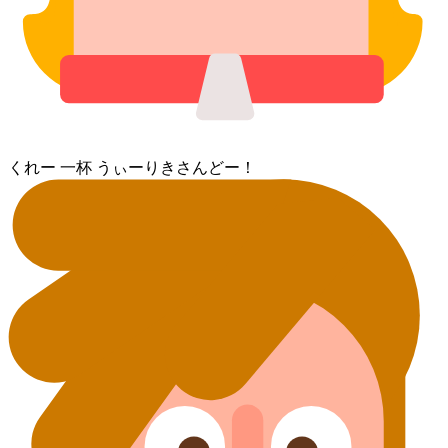
くれー 一杯 うぃーりきさんどー！