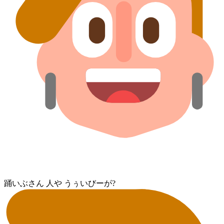
踊いぶさん 人⁠や うぅいびーが?