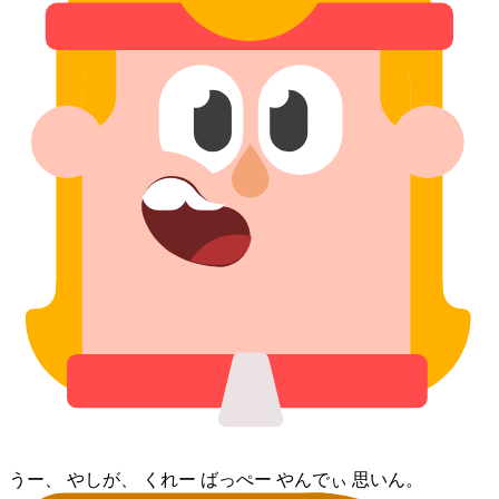
うー、 やしが、 くれー ばっぺー やんでぃ 思いん。