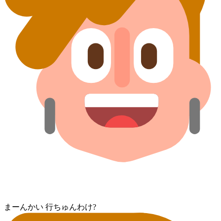
まー⁠んかい 行ちゅん⁠わけ?