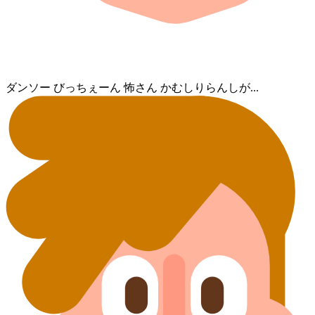
ダンソー びっちぇーん 怖さん かむしりらん⁠しが...