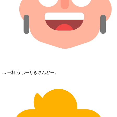
… 一杯 うぃーりきさん⁠どー。