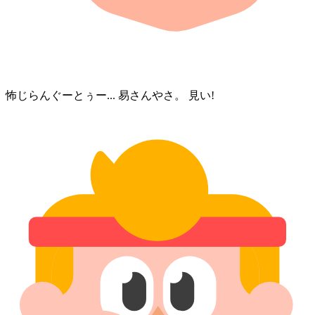
怖じらんぐーとぅー... 易さん⁠やさ。 見い!