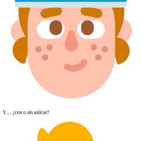
Y… ¿con o sin azúcar?