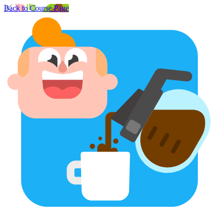
Back to Course Page