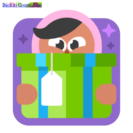
Back to Course Page