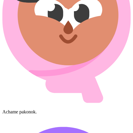
Achame pakonok.