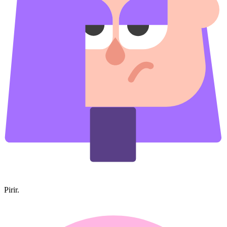
Pirir.