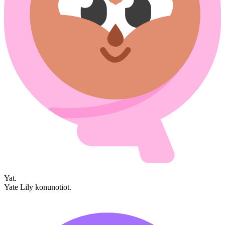
Yat.
Yate Lily konunotiot.