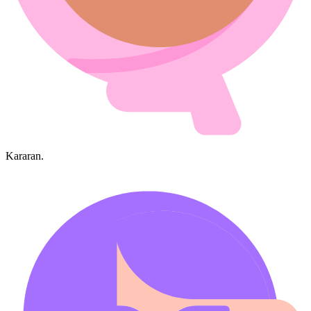
Kararan.