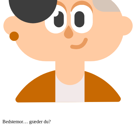
Bedstemor… græder du?