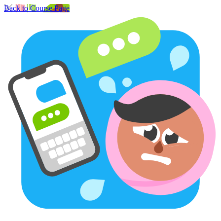
Back to Course Page