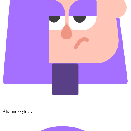
Åh, undskyld…