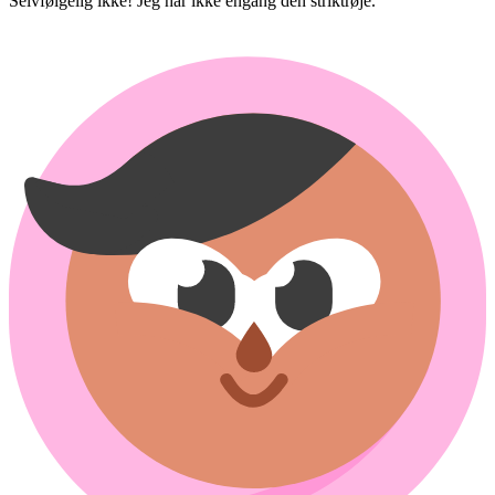
Selvfølgelig ikke! Jeg har ikke engang dén striktrøje.