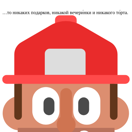
…то никаких подарков, никакой вечери́нки и никакого то́рта.