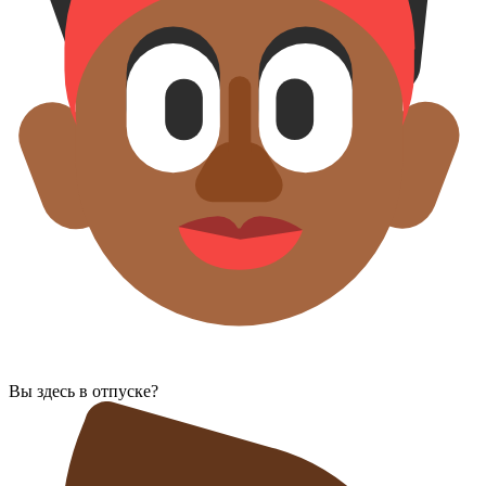
Вы здесь в отпуске?