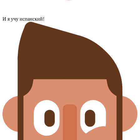
И я учу испанский!