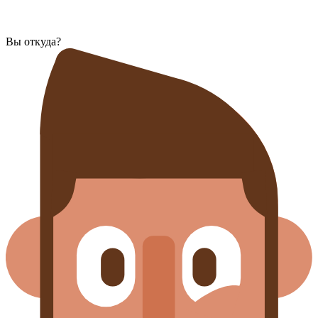
Вы откуда?