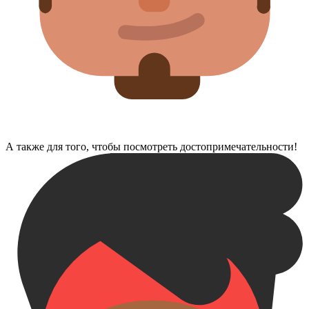
А также для того, чтобы посмотреть достопримечательности!