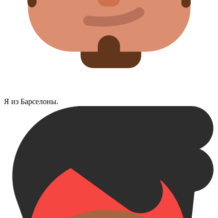
Я из Барселоны.