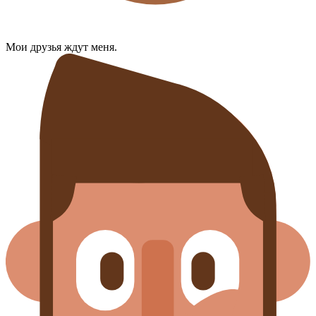
Мои друзья ждут меня.