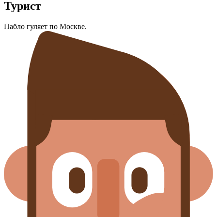
Турист
Пабло гуляет по Москве.