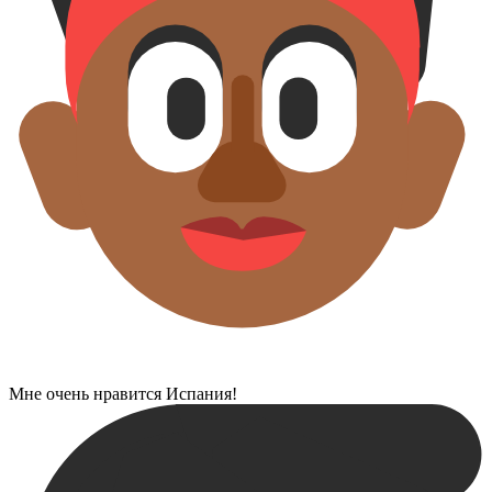
Мне очень нравится Испания!