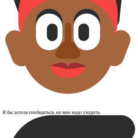
Я бы хотела пообщаться, но мне надо уходить.