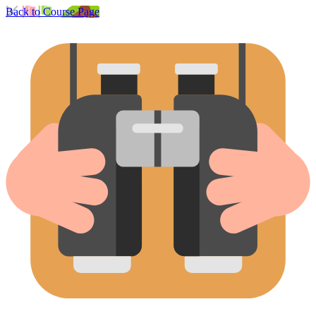
Back to Course Page