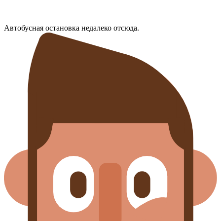
Автобусная остановка недалеко отсюда.