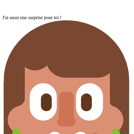
J'ai aussi une surprise pour toi !