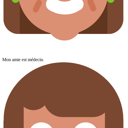
Mon amie est médecin.