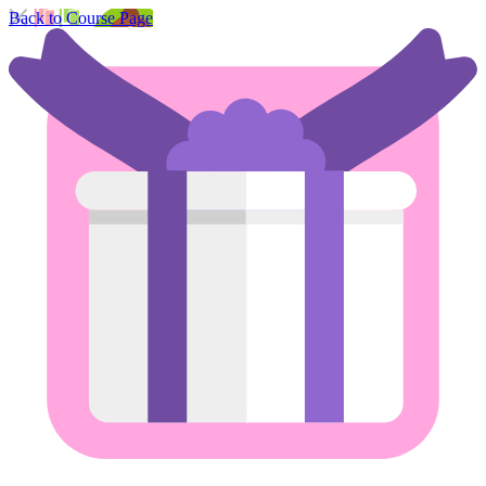
Back to Course Page