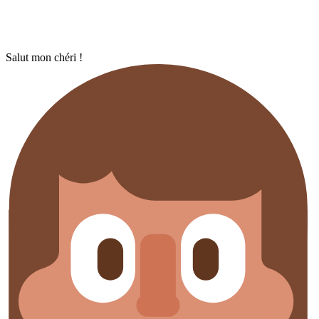
Salut mon chéri !