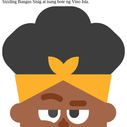
Sizzling Bangus Sisig at isang bote ng Vino Isla.