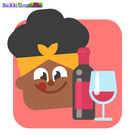
Back to Course Page