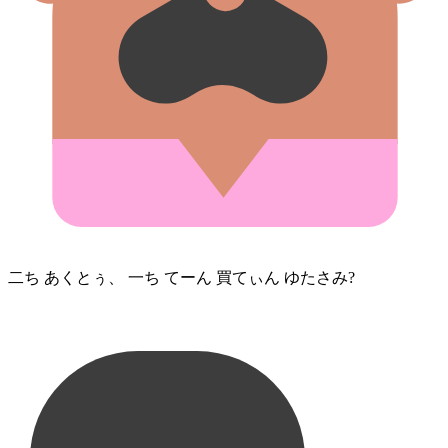
二⁠ち あくとぅ、 一⁠ち てーん 買てぃ⁠ん ゆたさみ?