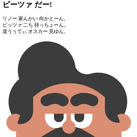
ピーツァ だー!
リノー 家⁠んかい 向かとーん。
ピッツァ 二⁠ち 持っちょーん。
道⁠うぅてぃ オスカー 見ゆん。