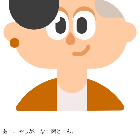
あー、 やしが、 なー 閉とーん。