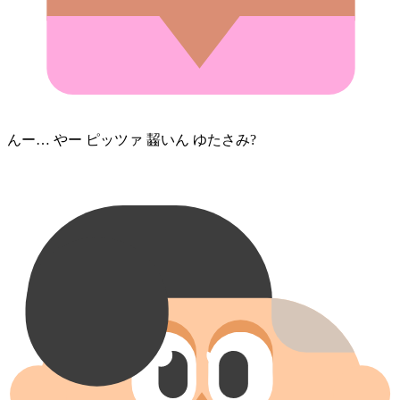
んー… やー ピッツァ 齧い⁠ん ゆたさみ?