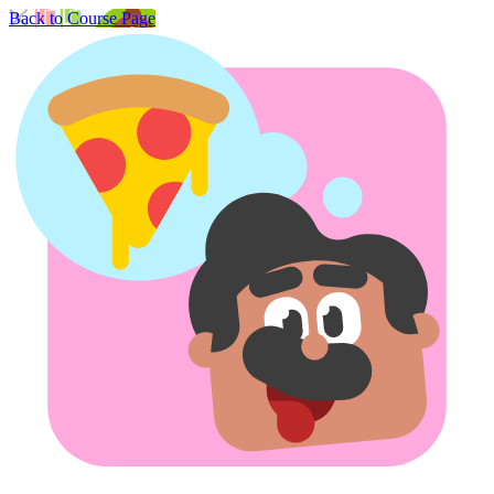
Back to Course Page