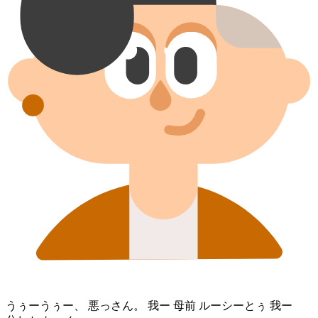
うぅーうぅー、 悪っさん。 我ー 母前 ルーシー⁠とぅ 我ー