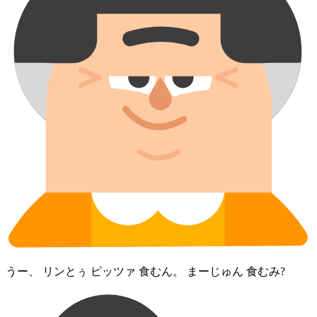
うー、 リン⁠とぅ ピッツァ 食むん。 まーじゅん 食むみ?