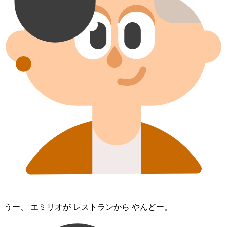
うー、 エミリオ⁠が レストラン⁠から やんどー。