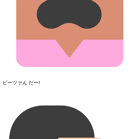
ピーツァ⁠ん だー!