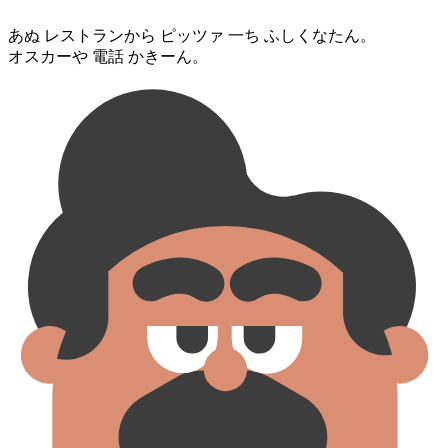
あぬ レストラン⁠から ピッツァ 一⁠ち ふしくなたん。
オスカー⁠や 電話 かきーん。