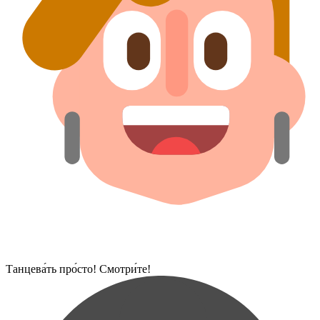
Танцева́ть про́сто! Смотри́те!