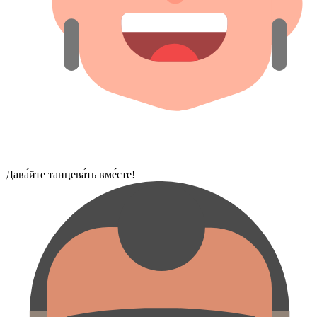
Дава́йте танцева́ть вме́сте!