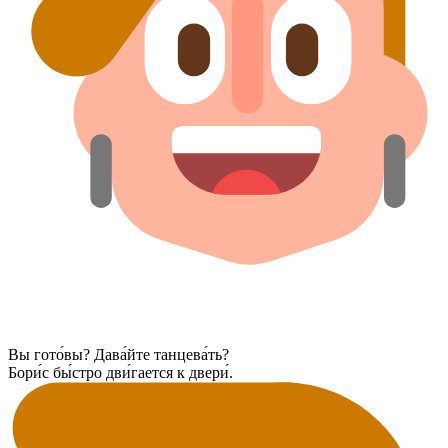
Вы гото́вы? Дава́йте танцева́ть?
Бори́с бы́стро дви́гается к двери́.