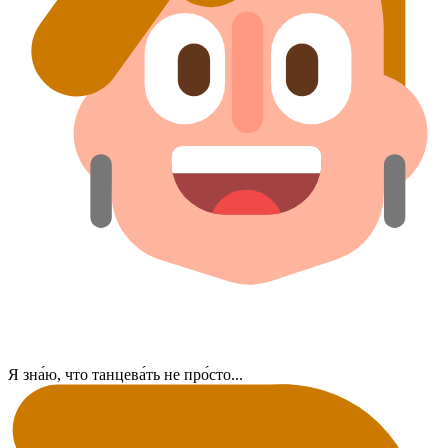
Я зна́ю, что танцева́ть не про́сто...