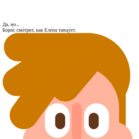
Да, но...
Бори́с смо́трит, как Еле́на танцу́ет.