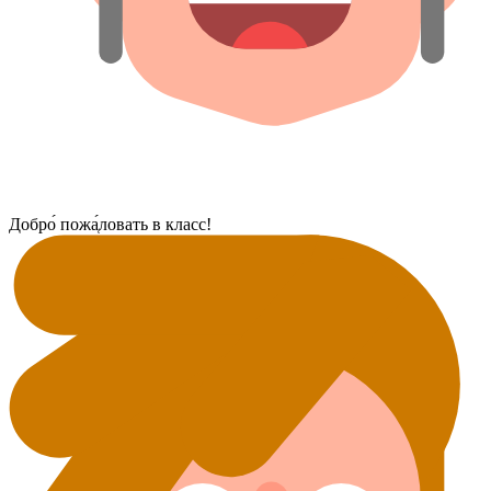
Добро́ пожа̜́ловать в класс!