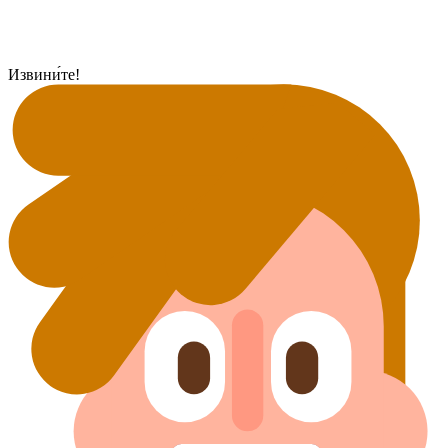
Извини́те!