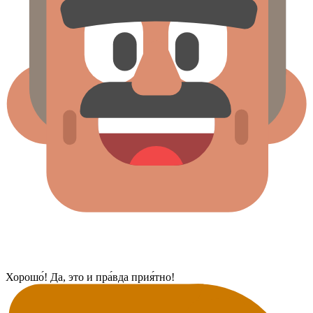
Хорошо́! Да, это и пра́вда прия́тно!