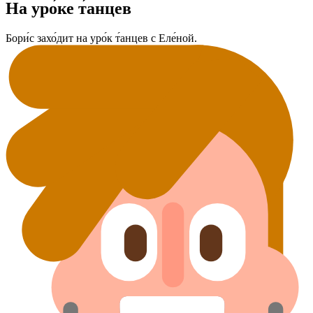
На уро́ке т́анцев
Бори́с захо́дит на уро́к т́анцев с Еле́ной.