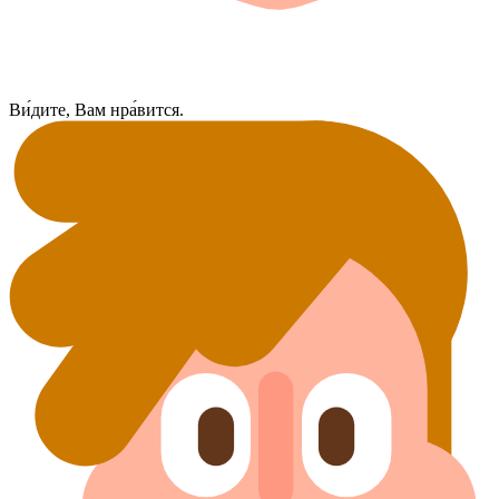
Ви́дите, Вам нра́вится.