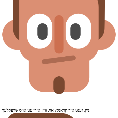
נײן, זענט איר קראַנק? אױ, װײ! איר זעט אױס שרעקלעך!