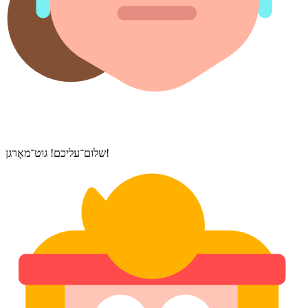
שלום־עליכם! גוט־מאָרגן!