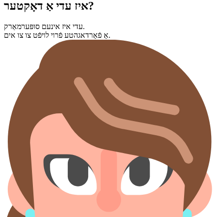
איז עדי אַ דאָקטער?
עדי איז אינעם סופּערמאַרק.
אַ פֿאַרדאגהטע פֿרױ לױפֿט צו צו אים.