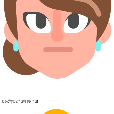
ער איז זײער צעקלאַפּט!