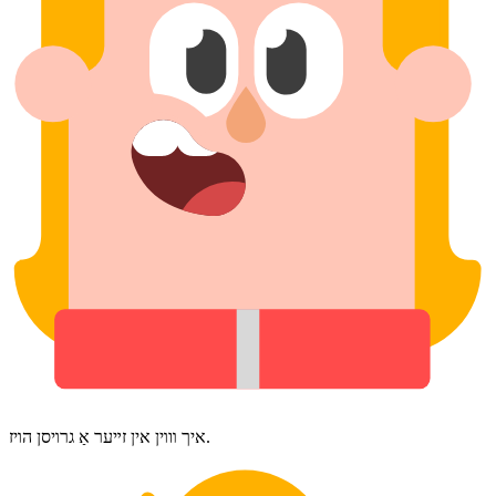
איך װױן אין זײער אַ גרױסן הױז.