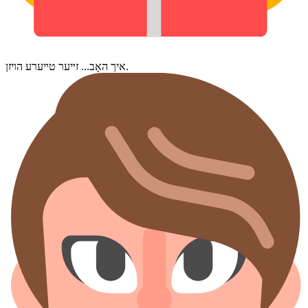
איך האָב... זײער טײערע הױזן.