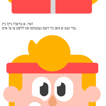
אױ, אַ בראָך! נײן! נײן!
עדי זעט אַ מאַן בײַ דעם געבעקס און לױפֿט צו צו אים.