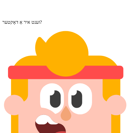
זענט איר אַ דאָקטער?