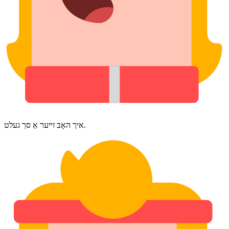
איך האָב זײער אַ סך געלט.