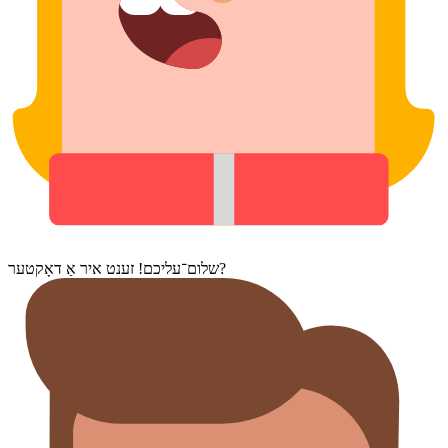
שלום־עליכם! זענט איר אַ דאָקטער?