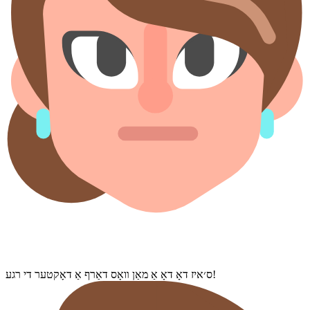
ס׳איז דאָ דאָ אַ מאַן װאָס דאַרף אַ דאָקטער די רגע!