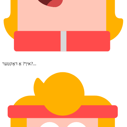
איך? אַ דאָקטער?...