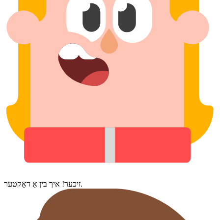
זיכער! איך בין אַ דאָקטער.