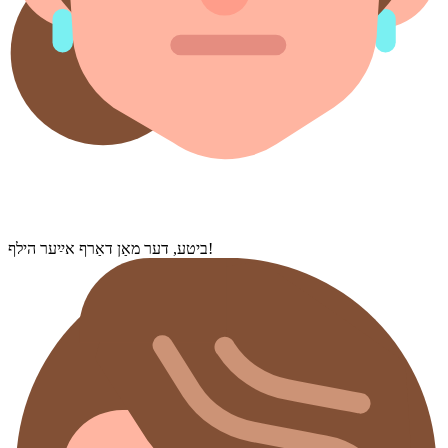
ביטע, דער מאַן דאַרף אײַער הילף!