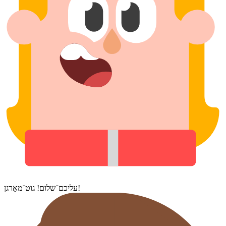
עליכם־שלום! גוט־מאָרגן!