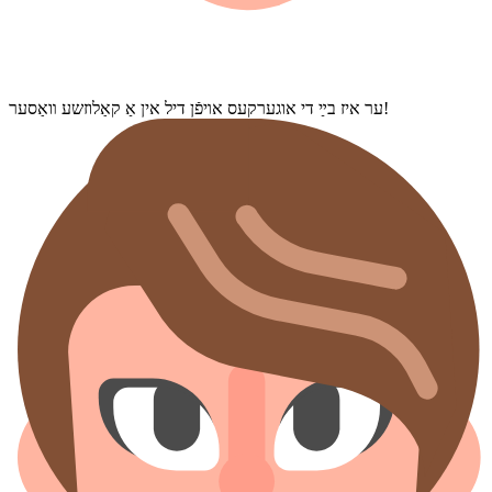
ער איז בײַ די אוגערקעס אױפֿן דיל אין אַ קאַלוזשע װאַסער!