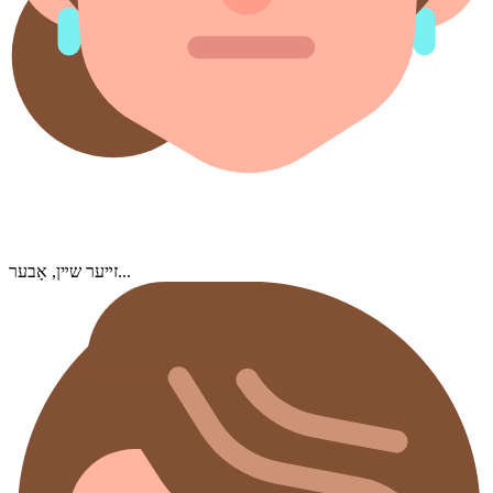
זײער שײן, אָבער...