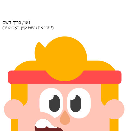
אױ, ברוך־השם!
(עדי איז נישט קײן דאָקטער!)