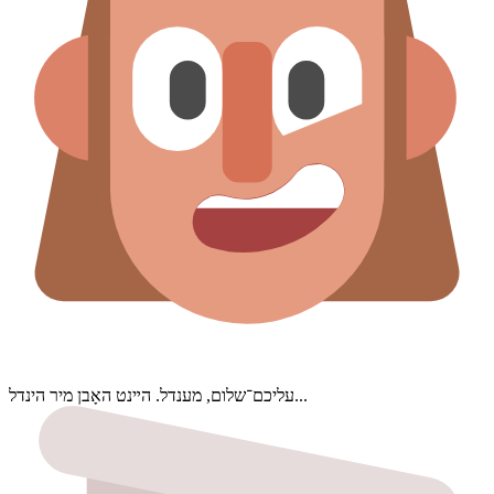
עליכם־שלום, מענדל. הײנט האָבן מיר הינדל...