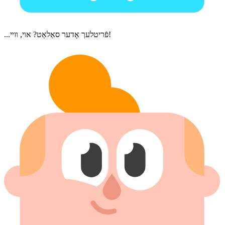
...פֿריטלעך אָדער סאַלאַט? אױ, װײ!