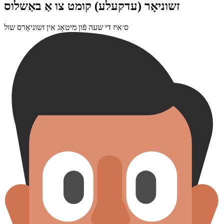
זשוניאָר (עדקעלע) קומט צו אַ באַשלוס
ס׳איז די שעה פֿון מיטאָג אין זשוניאָרס שול