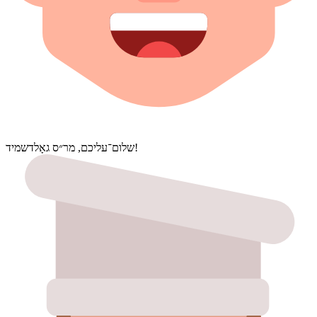
שלום־עליכם, מר״ס גאָלדשמיד!