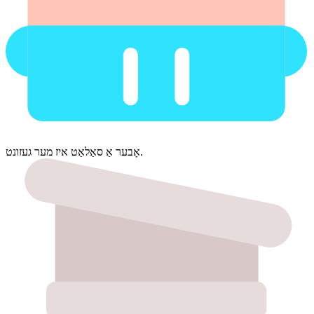
אָבער אַ סאַלאַט איז מער געזונט.