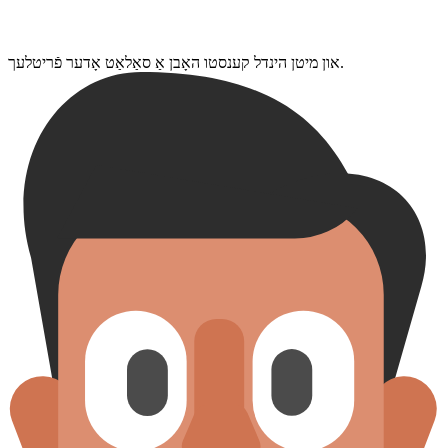
און מיטן הינדל קענסטו האָבן אַ סאַלאַט אָדער פֿריטלעך.