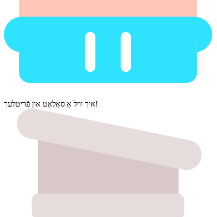
איך װיל אַ סאַלאַט און פֿריטלעך!