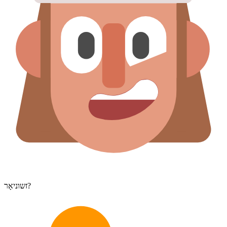
זשוניאָר?