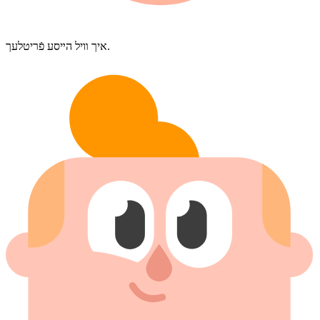
איך װיל הײסע פֿריטלעך.