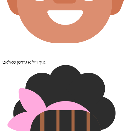
איך װיל אַ גרױסן סאַלאַט.