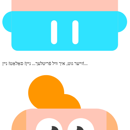
זײער גוט, איך װיל פֿריטלעך... נײן! סאַלאַט! נײן!...