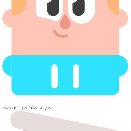
אױ, געװאַלד! איך װײס נישט!