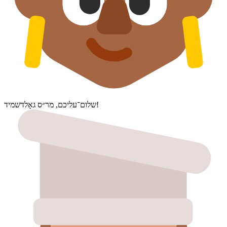
שלום־עליכם, מר״ס גאָלדשמיד!