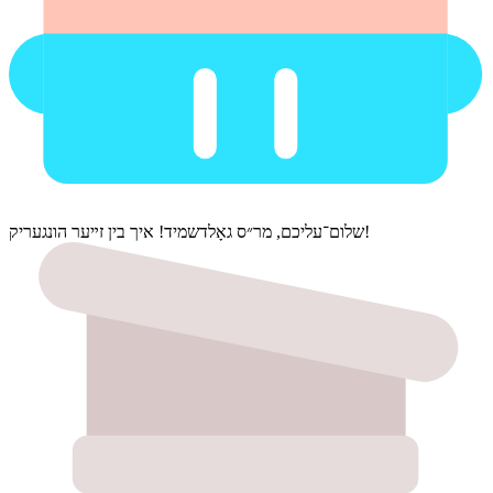
שלום־עליכם, מר״ס גאָלדשמיד! איך בין זײער הונגעריק!