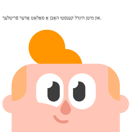
און מיטן הינדל קענסטו האָבן אַ סאַלאַט אָדער פֿריטלעך.