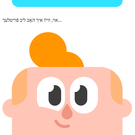
אױ, װײ! איך האָב ליב פֿריטלעך...