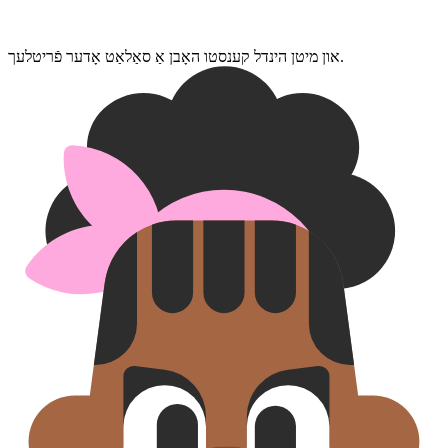
און מיטן הינדל קענסטו האָבן אַ סאַלאַט אָדער פֿריטלעך.