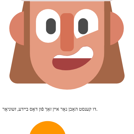
דו קענסט האָבן נאָר אײן זאַך פֿון דאָס בײדע, זשוניאָר.