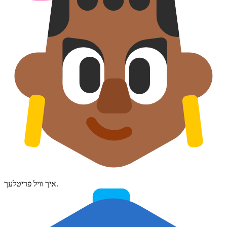
איך װיל פֿריטלעך.