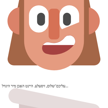
עליכם־שלום, זיסעלע. הײנט האָבן מיר הינדל...