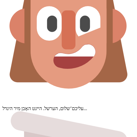
עליכם־שלום, הערשל. הײנט האָבן מיר הינדל...