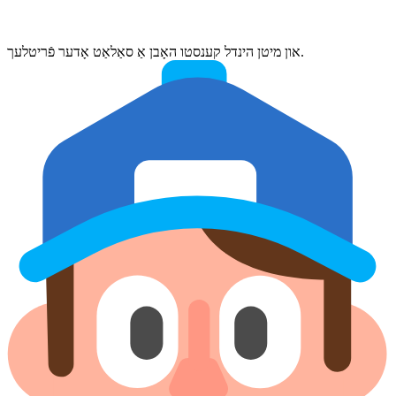
און מיטן הינדל קענסטו האָבן אַ סאַלאַט אָדער פֿריטלעך.