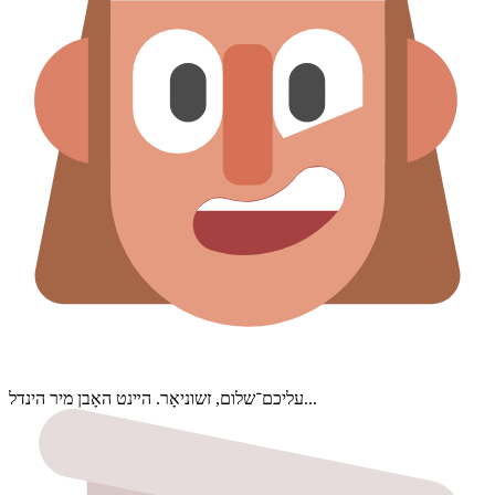
עליכם־שלום, זשוניאָר. הײנט האָבן מיר הינדל...