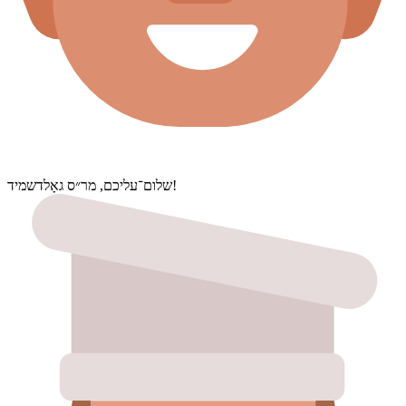
שלום־עליכם, מר״ס גאָלדשמיד!