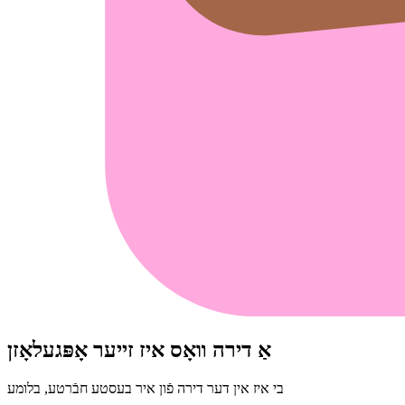
אַ דירה װאָס איז זײער אָפּגעלאָזן
בי איז אין דער דירה פֿון איר בעסטע חבֿרטע, בלומע