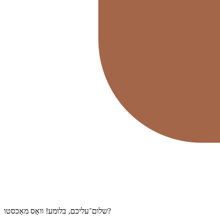
שלום־⁠עליכם, בלומע! װאָס מאַכסטו?